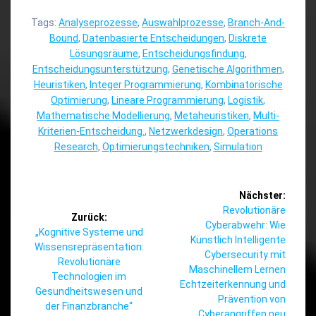
Tags:
Analyseprozesse
,
Auswahlprozesse
,
Branch-And-
Bound
,
Datenbasierte Entscheidungen
,
Diskrete
Lösungsräume
,
Entscheidungsfindung
,
Entscheidungsunterstützung
,
Genetische Algorithmen
,
Heuristiken
,
Integer Programmierung
,
Kombinatorische
Optimierung
,
Lineare Programmierung
,
Logistik
,
Mathematische Modellierung
,
Metaheuristiken
,
Multi-
Kriterien-Entscheidung.
,
Netzwerkdesign
,
Operations
Research
,
Optimierungstechniken
,
Simulation
Beitragsnavigation
Nächster:
Nächster
Revolutionäre
Zurück:
Beitrag:
Cyberabwehr: Wie
Vorheriger
„Kognitive Systeme und
Künstlich Intelligente
Beitrag:
Wissensrepräsentation:
Cybersecurity mit
Revolutionäre
Maschinellem Lernen
Technologien im
Echtzeiterkennung und
Gesundheitswesen und
Prävention von
der Finanzbranche“
Cyberangriffen neu