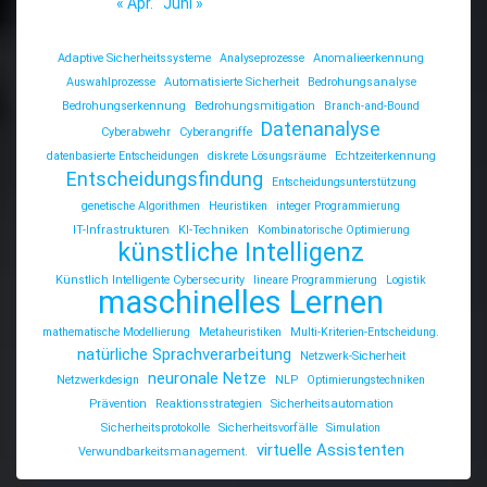
« Apr.
Juni »
Adaptive Sicherheitssysteme
Analyseprozesse
Anomalieerkennung
Auswahlprozesse
Automatisierte Sicherheit
Bedrohungsanalyse
Bedrohungserkennung
Bedrohungsmitigation
Branch-and-Bound
Datenanalyse
Cyberabwehr
Cyberangriffe
datenbasierte Entscheidungen
diskrete Lösungsräume
Echtzeiterkennung
Entscheidungsfindung
Entscheidungsunterstützung
genetische Algorithmen
Heuristiken
integer Programmierung
IT-Infrastrukturen
KI-Techniken
Kombinatorische Optimierung
künstliche Intelligenz
Künstlich Intelligente Cybersecurity
lineare Programmierung
Logistik
maschinelles Lernen
mathematische Modellierung
Metaheuristiken
Multi-Kriterien-Entscheidung.
natürliche Sprachverarbeitung
Netzwerk-Sicherheit
neuronale Netze
Netzwerkdesign
NLP
Optimierungstechniken
Prävention
Reaktionsstrategien
Sicherheitsautomation
Sicherheitsprotokolle
Sicherheitsvorfälle
Simulation
virtuelle Assistenten
Verwundbarkeitsmanagement.