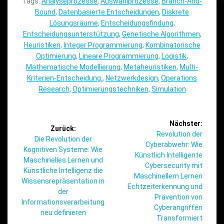
Tags:
Analyseprozesse
,
Auswahlprozesse
,
Branch-And-
Bound
,
Datenbasierte Entscheidungen
,
Diskrete
Lösungsräume
,
Entscheidungsfindung
,
Entscheidungsunterstützung
,
Genetische Algorithmen
,
Heuristiken
,
Integer Programmierung
,
Kombinatorische
Optimierung
,
Lineare Programmierung
,
Logistik
,
Mathematische Modellierung
,
Metaheuristiken
,
Multi-
Kriterien-Entscheidung.
,
Netzwerkdesign
,
Operations
Research
,
Optimierungstechniken
,
Simulation
Beitragsnavigation
Nächster:
Zurück:
Nächster
Revolution der
Vorheriger
Die Revolution der
Beitrag:
Cyberabwehr: Wie
Beitrag:
Kognitiven Systeme: Wie
Künstlich Intelligente
Maschinelles Lernen und
Cybersecurity mit
Künstliche Intelligenz die
Maschinellem Lernen
Wissensrepräsentation in
Echtzeiterkennung und
der
Prävention von
Informationsverarbeitung
Cyberangriffen
neu definieren
Transformiert