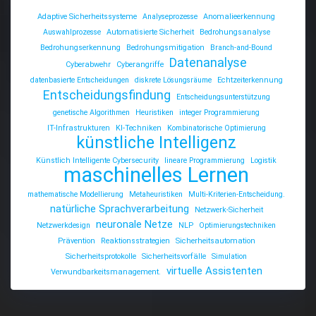
Adaptive Sicherheitssysteme
Analyseprozesse
Anomalieerkennung
Auswahlprozesse
Automatisierte Sicherheit
Bedrohungsanalyse
Bedrohungserkennung
Bedrohungsmitigation
Branch-and-Bound
Datenanalyse
Cyberabwehr
Cyberangriffe
datenbasierte Entscheidungen
diskrete Lösungsräume
Echtzeiterkennung
Entscheidungsfindung
Entscheidungsunterstützung
genetische Algorithmen
Heuristiken
integer Programmierung
IT-Infrastrukturen
KI-Techniken
Kombinatorische Optimierung
künstliche Intelligenz
Künstlich Intelligente Cybersecurity
lineare Programmierung
Logistik
maschinelles Lernen
mathematische Modellierung
Metaheuristiken
Multi-Kriterien-Entscheidung.
natürliche Sprachverarbeitung
Netzwerk-Sicherheit
neuronale Netze
Netzwerkdesign
NLP
Optimierungstechniken
Prävention
Reaktionsstrategien
Sicherheitsautomation
Sicherheitsprotokolle
Sicherheitsvorfälle
Simulation
virtuelle Assistenten
Verwundbarkeitsmanagement.