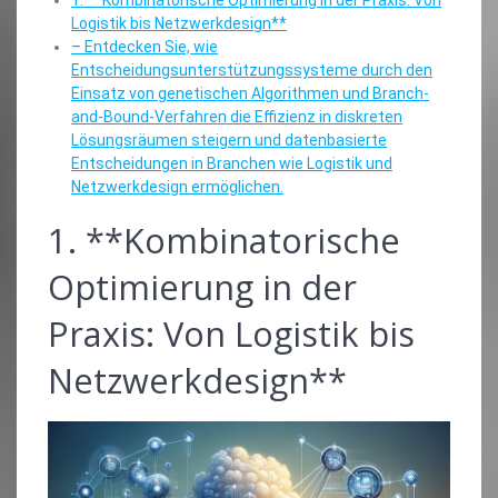
Logistik bis Netzwerkdesign**
– Entdecken Sie, wie
Entscheidungsunterstützungssysteme durch den
Einsatz von genetischen Algorithmen und Branch-
and-Bound-Verfahren die Effizienz in diskreten
Lösungsräumen steigern und datenbasierte
Entscheidungen in Branchen wie Logistik und
Netzwerkdesign ermöglichen.
1. **Kombinatorische
Optimierung in der
Praxis: Von Logistik bis
Netzwerkdesign**