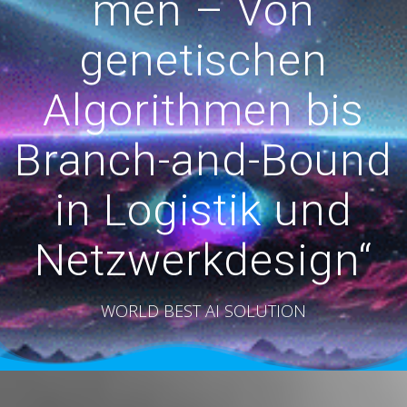
men – Von
genetischen
Algorithmen bis
Branch-and-Bound
in Logistik und
Netzwerkdesign“
WORLD BEST AI SOLUTION