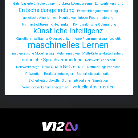
datenbasierte Entscheidungen
diskrete Lösungsräume
Echtzeiterkennung
Entscheidungsfindung
Entscheidungsunterstützung
genetische Algorithmen
Heuristiken
integer Programmierung
IT-Infrastrukturen
KI-Techniken
Kombinatorische Optimierung
künstliche Intelligenz
Künstlich Intelligente Cybersecurity
lineare Programmierung
Logistik
maschinelles Lernen
mathematische Modellierung
Metaheuristiken
Multi-Kriterien-Entscheidung.
natürliche Sprachverarbeitung
Netzwerk-Sicherheit
neuronale Netze
Netzwerkdesign
NLP
Optimierungstechniken
Prävention
Reaktionsstrategien
Sicherheitsautomation
Sicherheitsprotokolle
Sicherheitsvorfälle
Simulation
virtuelle Assistenten
Verwundbarkeitsmanagement.