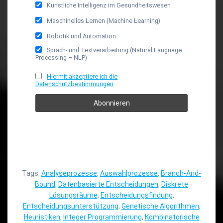
Künstliche Intelligenz im Gesundheitswesen
Maschinelles Lernen (Machine Learning)
Robotik und Automation
Sprach- und Textverarbeitung (Natural Language
Processing – NLP)
Hiermit akzeptiere ich die
Datenschutzbestimmungen
Tags:
Analyseprozesse
,
Auswahlprozesse
,
Branch-And-
Bound
,
Datenbasierte Entscheidungen
,
Diskrete
Lösungsräume
,
Entscheidungsfindung
,
Entscheidungsunterstützung
,
Genetische Algorithmen
,
Heuristiken
,
Integer Programmierung
,
Kombinatorische