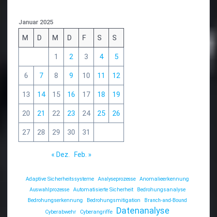
Januar 2025
M
D
M
D
F
S
S
1
2
3
4
5
6
7
8
9
10
11
12
13
14
15
16
17
18
19
20
21
22
23
24
25
26
27
28
29
30
31
« Dez.
Feb. »
Adaptive Sicherheitssysteme
Analyseprozesse
Anomalieerkennung
Auswahlprozesse
Automatisierte Sicherheit
Bedrohungsanalyse
Bedrohungserkennung
Bedrohungsmitigation
Branch-and-Bound
Datenanalyse
Cyberabwehr
Cyberangriffe