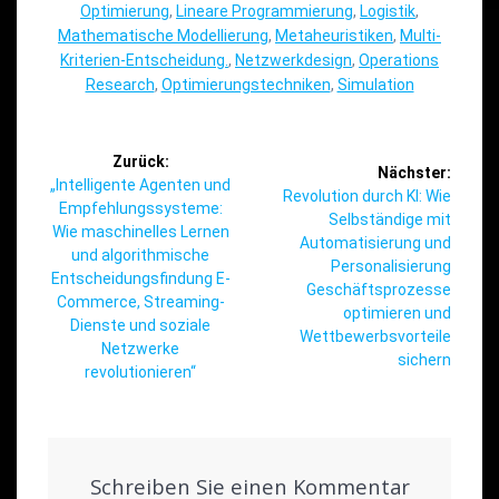
Optimierung
,
Lineare Programmierung
,
Logistik
,
Mathematische Modellierung
,
Metaheuristiken
,
Multi-
Kriterien-Entscheidung.
,
Netzwerkdesign
,
Operations
Research
,
Optimierungstechniken
,
Simulation
Beitragsnavigation
Zurück:
Nächster:
Vorheriger
„Intelligente Agenten und
Nächster
Revolution durch KI: Wie
Beitrag:
Empfehlungssysteme:
Beitrag:
Selbständige mit
Wie maschinelles Lernen
Automatisierung und
und algorithmische
Personalisierung
Entscheidungsfindung E-
Geschäftsprozesse
Commerce, Streaming-
optimieren und
Dienste und soziale
Wettbewerbsvorteile
Netzwerke
sichern
revolutionieren“
Schreiben Sie einen Kommentar