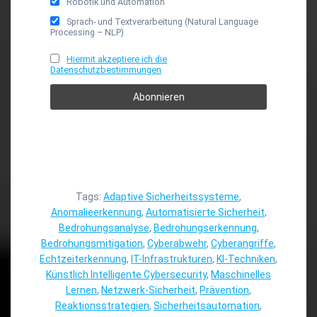
Robotik und Automation
Sprach- und Textverarbeitung (Natural Language
Processing – NLP)
Hiermit akzeptiere ich die
Datenschutzbestimmungen
Tags:
Adaptive Sicherheitssysteme
,
Anomalieerkennung
,
Automatisierte Sicherheit
,
Bedrohungsanalyse
,
Bedrohungserkennung
,
Bedrohungsmitigation
,
Cyberabwehr
,
Cyberangriffe
,
Echtzeiterkennung
,
IT-Infrastrukturen
,
KI-Techniken
,
Künstlich Intelligente Cybersecurity
,
Maschinelles
Lernen
,
Netzwerk-Sicherheit
,
Prävention
,
Reaktionsstrategien
,
Sicherheitsautomation
,