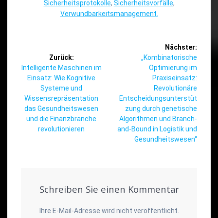
Sicherheitsprotokolle
,
Sicherheitsvorfälle
,
Verwundbarkeitsmanagement.
Beitragsnavigation
Nächster:
Nächster
Zurück:
„Kombinatorische
Vorheriger
Beitrag:
Intelligente Maschinen im
Optimierung im
Beitrag:
Einsatz: Wie Kognitive
Praxiseinsatz:
Systeme und
Revolutionäre
Wissensrepräsentation
Entscheidungsunterstüt
das Gesundheitswesen
zung durch genetische
und die Finanzbranche
Algorithmen und Branch-
revolutionieren
and-Bound in Logistik und
Gesundheitswesen“
Schreiben Sie einen Kommentar
Ihre E-Mail-Adresse wird nicht veröffentlicht.