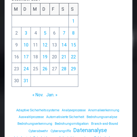
M
D
M
D
F
S
S
1
2
3
4
5
6
7
8
9
10
11
12
13
14
15
16
17
18
19
20
21
22
23
24
25
26
27
28
29
30
31
« Nov.
Jan. »
Adaptive Sicherheitssysteme
Analyseprozesse
Anomalieerkennung
Auswahlprozesse
Automatisierte Sicherheit
Bedrohungsanalyse
Bedrohungserkennung
Bedrohungsmitigation
Branch-and-Bound
Datenanalyse
Cyberabwehr
Cyberangriffe