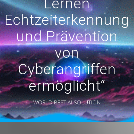
Lernen
Echtzeiterkennung
und Prävention
von
Cyberangriffen
ermöglicht“
WORLD BEST AI SOLUTION