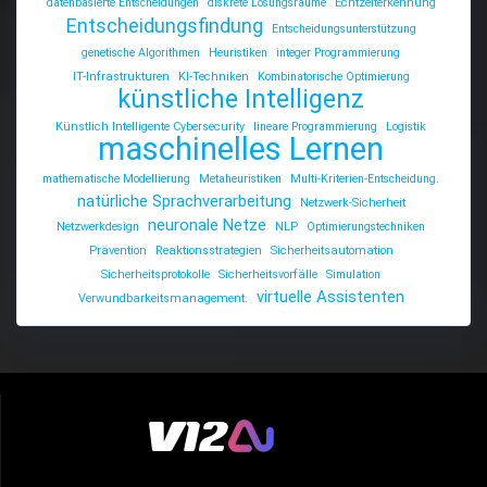
datenbasierte Entscheidungen
diskrete Lösungsräume
Echtzeiterkennung
Entscheidungsfindung
Entscheidungsunterstützung
genetische Algorithmen
Heuristiken
integer Programmierung
IT-Infrastrukturen
KI-Techniken
Kombinatorische Optimierung
künstliche Intelligenz
Künstlich Intelligente Cybersecurity
lineare Programmierung
Logistik
maschinelles Lernen
mathematische Modellierung
Metaheuristiken
Multi-Kriterien-Entscheidung.
natürliche Sprachverarbeitung
Netzwerk-Sicherheit
neuronale Netze
Netzwerkdesign
NLP
Optimierungstechniken
Prävention
Reaktionsstrategien
Sicherheitsautomation
Sicherheitsprotokolle
Sicherheitsvorfälle
Simulation
virtuelle Assistenten
Verwundbarkeitsmanagement.