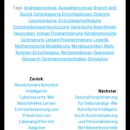
Tags:
Analyseprozesse
,
Auswahlprozesse
,
Branch-And-
Bound
,
Datenbasierte Entscheidungen
,
Diskrete
Lösungsräume
,
Entscheidungsfindung
,
Entscheidungsunterstützung
,
Genetische Algorithmen
,
Heuristiken
,
Integer Programmierung
,
Kombinatorische
Optimierung
,
Lineare Programmierung
,
Logistik
,
Mathematische Modellierung
,
Metaheuristiken
,
Multi-
Kriterien-Entscheidung.
,
Netzwerkdesign
,
Operations
Research
,
Optimierungstechniken
,
Simulation
Beitragsnavigation
Zurück:
Vorheriger
Revolutionäre Künstlich
Beitrag:
Intelligente
Nächster:
Nächster
Cybersecurity: Wie
Geschäftsoptimierung
Beitrag:
Maschinelles Lernen
für Selbständige: Wie
Echtzeiterkennung und
Künstliche Intelligenz
Prävention von
durch Automatisierung
Cyberangriffen mit
und Personalisierung
Adaptive
Wettbewerbsvorteile