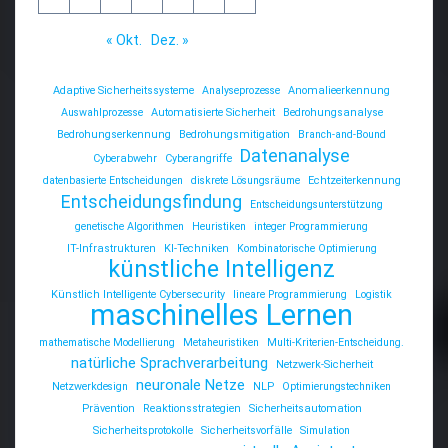
« Okt.
Dez. »
Adaptive Sicherheitssysteme
Analyseprozesse
Anomalieerkennung
Auswahlprozesse
Automatisierte Sicherheit
Bedrohungsanalyse
Bedrohungserkennung
Bedrohungsmitigation
Branch-and-Bound
Datenanalyse
Cyberabwehr
Cyberangriffe
datenbasierte Entscheidungen
diskrete Lösungsräume
Echtzeiterkennung
Entscheidungsfindung
Entscheidungsunterstützung
genetische Algorithmen
Heuristiken
integer Programmierung
IT-Infrastrukturen
KI-Techniken
Kombinatorische Optimierung
künstliche Intelligenz
Künstlich Intelligente Cybersecurity
lineare Programmierung
Logistik
maschinelles Lernen
mathematische Modellierung
Metaheuristiken
Multi-Kriterien-Entscheidung.
natürliche Sprachverarbeitung
Netzwerk-Sicherheit
neuronale Netze
Netzwerkdesign
NLP
Optimierungstechniken
Prävention
Reaktionsstrategien
Sicherheitsautomation
Sicherheitsprotokolle
Sicherheitsvorfälle
Simulation