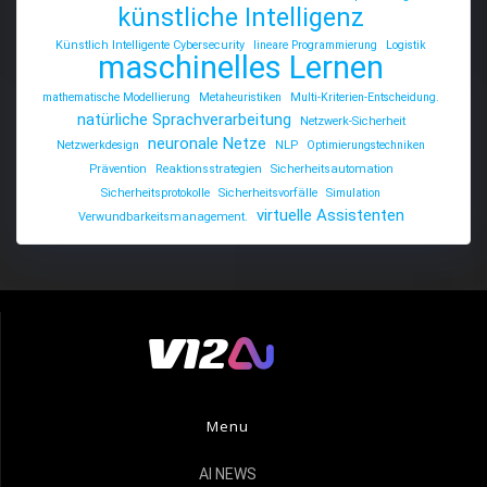
künstliche Intelligenz
Künstlich Intelligente Cybersecurity
lineare Programmierung
Logistik
maschinelles Lernen
mathematische Modellierung
Metaheuristiken
Multi-Kriterien-Entscheidung.
natürliche Sprachverarbeitung
Netzwerk-Sicherheit
neuronale Netze
Netzwerkdesign
NLP
Optimierungstechniken
Prävention
Reaktionsstrategien
Sicherheitsautomation
Sicherheitsprotokolle
Sicherheitsvorfälle
Simulation
virtuelle Assistenten
Verwundbarkeitsmanagement.
Menu
AI NEWS