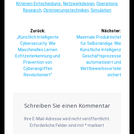
Kriterien-Entscheidung.
,
Netzwerkdesign
,
Operations
Research
,
Optimierungstechniken
,
Simulation
Beitragsnavigation
Zurück:
Nächster:
Vorheriger
Nächster
„Künstlich Intelligente
Maximale Produktivität
Beitrag:
Beitrag:
Cybersecurity: Wie
für Selbständige: Wie
Maschinelles Lernen
Künstliche Intelligenz
Echtzeiterkennung und
Geschäftsprozesse
Prävention von
automatisiert und
Cyberangriffen
Wettbewerbsvorteile
Revolutioniert“
sichert
Schreiben Sie einen Kommentar
Ihre E-Mail-Adresse wird nicht veröffentlicht.
Erforderliche Felder sind mit
*
markiert