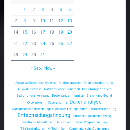
1
2
3
4
5
6
7
8
9
10
11
12
13
14
15
16
17
18
19
20
21
22
23
24
25
26
27
28
29
30
31
« Sep.
Nov. »
Adaptive Sicherheitssysteme
Analyseprozesse
Anomalieerkennung
Auswahlprozesse
Automatisierte Sicherheit
Bedrohungsanalyse
Bedrohungserkennung
Bedrohungsmitigation
Branch-and-Bound
Datenanalyse
Cyberabwehr
Cyberangriffe
datenbasierte Entscheidungen
diskrete Lösungsräume
Echtzeiterkennung
Entscheidungsfindung
Entscheidungsunterstützung
genetische Algorithmen
Heuristiken
integer Programmierung
IT-Infrastrukturen
KI-Techniken
Kombinatorische Optimierung