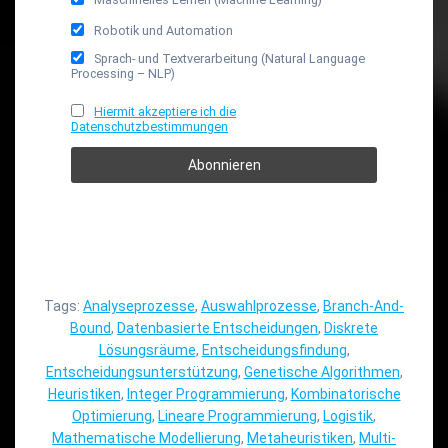
Robotik und Automation
Sprach- und Textverarbeitung (Natural Language
Processing – NLP)
Hiermit akzeptiere ich die
Datenschutzbestimmungen
Tags:
Analyseprozesse
,
Auswahlprozesse
,
Branch-And-
Bound
,
Datenbasierte Entscheidungen
,
Diskrete
Lösungsräume
,
Entscheidungsfindung
,
Entscheidungsunterstützung
,
Genetische Algorithmen
,
Heuristiken
,
Integer Programmierung
,
Kombinatorische
Optimierung
,
Lineare Programmierung
,
Logistik
,
Mathematische Modellierung
,
Metaheuristiken
,
Multi-