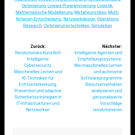
Optimierung
,
Lineare Programmierung
,
Logistik
,
Mathematische Modellierung
,
Metaheuristiken
,
Multi-
Kriterien-Entscheidung.
,
Netzwerkdesign
,
Operations
Research
,
Optimierungstechniken
,
Simulation
Beitragsnavigation
Zurück:
Nächster:
Vorheriger
Nächster
Revolutionäre Künstlich
Intelligente Agenten und
Beitrag:
Beitrag:
Intelligente
Empfehlungssysteme:
Cybersecurity:
Wie maschinelles Lernen
Maschinelles Lernen und
und autonome
KI-Techniken für
Softwareprogramme
Echtzeiterkennung,
Benutzerverhalten
Prävention und adaptive
analysieren und
Sicherheitsstrategien in
personalisierte
IT-Infrastrukturen und
Vorschläge
Netzwerken
revolutionieren