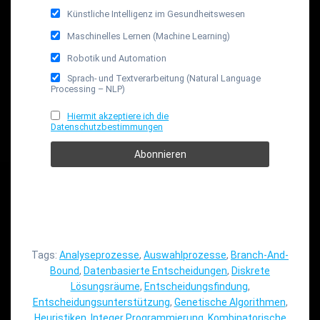
Künstliche Intelligenz im Gesundheitswesen
Maschinelles Lernen (Machine Learning)
Robotik und Automation
Sprach- und Textverarbeitung (Natural Language
Processing – NLP)
Hiermit akzeptiere ich die
Datenschutzbestimmungen
Tags:
Analyseprozesse
,
Auswahlprozesse
,
Branch-And-
Bound
,
Datenbasierte Entscheidungen
,
Diskrete
Lösungsräume
,
Entscheidungsfindung
,
Entscheidungsunterstützung
,
Genetische Algorithmen
,
Heuristiken
,
Integer Programmierung
,
Kombinatorische