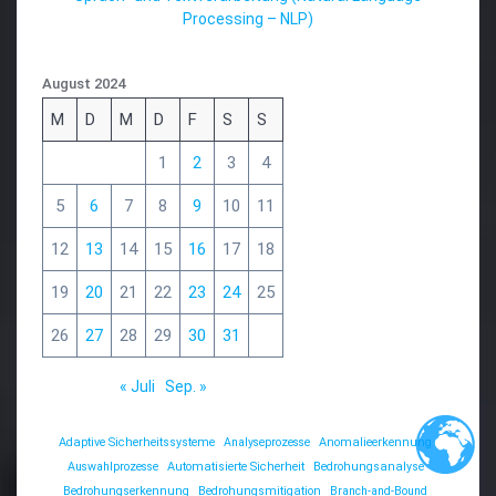
Processing – NLP)
August 2024
M
D
M
D
F
S
S
1
2
3
4
5
6
7
8
9
10
11
12
13
14
15
16
17
18
19
20
21
22
23
24
25
26
27
28
29
30
31
« Juli
Sep. »
Adaptive Sicherheitssysteme
Analyseprozesse
Anomalieerkennung
Auswahlprozesse
Automatisierte Sicherheit
Bedrohungsanalyse
Bedrohungserkennung
Bedrohungsmitigation
Branch-and-Bound