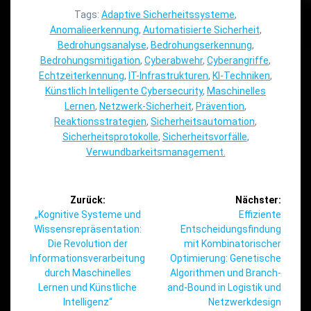
Tags:
Adaptive Sicherheitssysteme
,
Anomalieerkennung
,
Automatisierte Sicherheit
,
Bedrohungsanalyse
,
Bedrohungserkennung
,
Bedrohungsmitigation
,
Cyberabwehr
,
Cyberangriffe
,
Echtzeiterkennung
,
IT-Infrastrukturen
,
KI-Techniken
,
Künstlich Intelligente Cybersecurity
,
Maschinelles
Lernen
,
Netzwerk-Sicherheit
,
Prävention
,
Reaktionsstrategien
,
Sicherheitsautomation
,
Sicherheitsprotokolle
,
Sicherheitsvorfälle
,
Verwundbarkeitsmanagement.
Beitragsnavigation
Zurück:
Nächster:
Vorheriger
Nächster
„Kognitive Systeme und
Effiziente
Beitrag:
Beitrag:
Wissensrepräsentation:
Entscheidungsfindung
Die Revolution der
mit Kombinatorischer
Informationsverarbeitung
Optimierung: Genetische
durch Maschinelles
Algorithmen und Branch-
Lernen und Künstliche
and-Bound in Logistik und
Intelligenz“
Netzwerkdesign