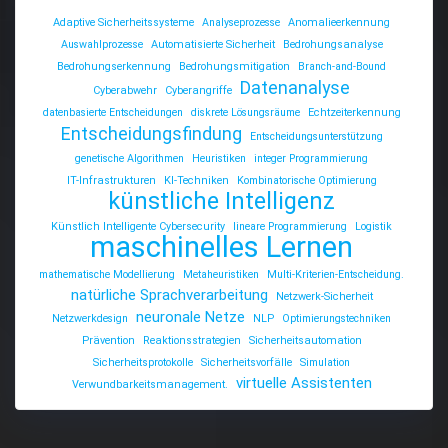
Adaptive Sicherheitssysteme
Analyseprozesse
Anomalieerkennung
Auswahlprozesse
Automatisierte Sicherheit
Bedrohungsanalyse
Bedrohungserkennung
Bedrohungsmitigation
Branch-and-Bound
Datenanalyse
Cyberabwehr
Cyberangriffe
datenbasierte Entscheidungen
diskrete Lösungsräume
Echtzeiterkennung
Entscheidungsfindung
Entscheidungsunterstützung
genetische Algorithmen
Heuristiken
integer Programmierung
IT-Infrastrukturen
KI-Techniken
Kombinatorische Optimierung
künstliche Intelligenz
Künstlich Intelligente Cybersecurity
lineare Programmierung
Logistik
maschinelles Lernen
mathematische Modellierung
Metaheuristiken
Multi-Kriterien-Entscheidung.
natürliche Sprachverarbeitung
Netzwerk-Sicherheit
neuronale Netze
Netzwerkdesign
NLP
Optimierungstechniken
Prävention
Reaktionsstrategien
Sicherheitsautomation
Sicherheitsprotokolle
Sicherheitsvorfälle
Simulation
virtuelle Assistenten
Verwundbarkeitsmanagement.