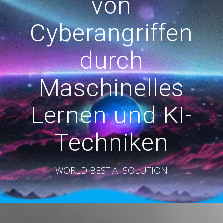
von
Cyberangriffen
durch
Maschinelles
Lernen und KI-
Techniken
WORLD BEST AI SOLUTION