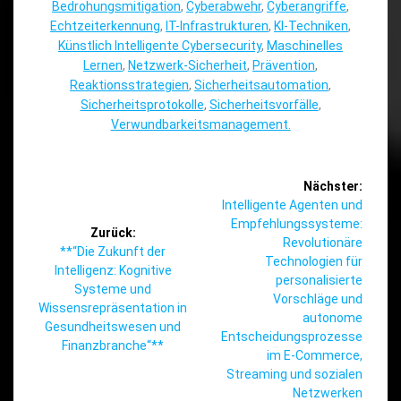
Bedrohungsmitigation
,
Cyberabwehr
,
Cyberangriffe
,
Echtzeiterkennung
,
IT-Infrastrukturen
,
KI-Techniken
,
Künstlich Intelligente Cybersecurity
,
Maschinelles
Lernen
,
Netzwerk-Sicherheit
,
Prävention
,
Reaktionsstrategien
,
Sicherheitsautomation
,
Sicherheitsprotokolle
,
Sicherheitsvorfälle
,
Verwundbarkeitsmanagement.
Beitragsnavigation
Nächster:
Nächster
Intelligente Agenten und
Beitrag:
Empfehlungssysteme:
Zurück:
Revolutionäre
Vorheriger
**“Die Zukunft der
Technologien für
Beitrag:
Intelligenz: Kognitive
personalisierte
Systeme und
Vorschläge und
Wissensrepräsentation in
autonome
Gesundheitswesen und
Entscheidungsprozesse
Finanzbranche“**
im E-Commerce,
Streaming und sozialen
Netzwerken