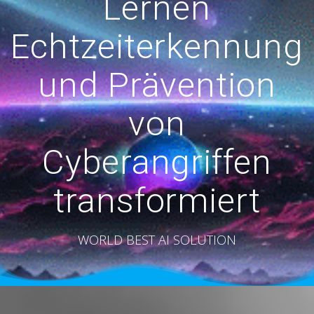
Lernen
Echtzeiterkennung
und Prävention
von
Cyberangriffen
transformiert
WORLD BEST AI SOLUTION