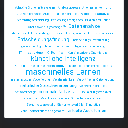
Adaptive Sicherheitssysteme
Analyseprozesse
Anomalieerkennung
Auswahlprozesse
Automatisierte Sicherheit
Bedrohungsanalyse
Bedrohungserkennung
Bedrohungsmitigation
Branch-and-Bound
Datenanalyse
Cyberabwehr
Cyberangriffe
datenbasierte Entscheidungen
diskrete Lösungsräume
Echtzeiterkennung
Entscheidungsfindung
Entscheidungsunterstützung
genetische Algorithmen
Heuristiken
integer Programmierung
IT-Infrastrukturen
KI-Techniken
Kombinatorische Optimierung
künstliche Intelligenz
Künstlich Intelligente Cybersecurity
lineare Programmierung
Logistik
maschinelles Lernen
mathematische Modellierung
Metaheuristiken
Multi-Kriterien-Entscheidung.
natürliche Sprachverarbeitung
Netzwerk-Sicherheit
neuronale Netze
Netzwerkdesign
NLP
Optimierungstechniken
Prävention
Reaktionsstrategien
Sicherheitsautomation
Sicherheitsprotokolle
Sicherheitsvorfälle
Simulation
virtuelle Assistenten
Verwundbarkeitsmanagement.