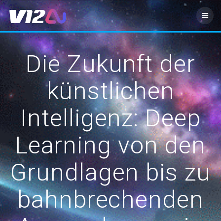
Zum
Inhalt
springen
Die Zukunft der
künstlichen
Intelligenz: Deep
Learning von den
Grundlagen bis zu
bahnbrechenden