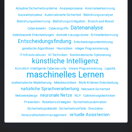
Adaptive Sicherheitssysteme
Analyseprozesse
Anomalieerkennung
Auswahlprozesse
Automatisierte Sicherheit
Bedrohungsanalyse
Bedrohungserkennung
Bedrohungsmitigation
Branch-and-Bound
Datenanalyse
Cyberabwehr
Cyberangriffe
datenbasierte Entscheidungen
diskrete Lösungsräume
Echtzeiterkennung
Entscheidungsfindung
Entscheidungsunterstützung
genetische Algorithmen
Heuristiken
integer Programmierung
IT-Infrastrukturen
KI-Techniken
Kombinatorische Optimierung
künstliche Intelligenz
Künstlich Intelligente Cybersecurity
lineare Programmierung
Logistik
maschinelles Lernen
mathematische Modellierung
Metaheuristiken
Multi-Kriterien-Entscheidung.
natürliche Sprachverarbeitung
Netzwerk-Sicherheit
neuronale Netze
Netzwerkdesign
NLP
Optimierungstechniken
Prävention
Reaktionsstrategien
Sicherheitsautomation
Sicherheitsprotokolle
Sicherheitsvorfälle
Simulation
virtuelle Assistenten
Verwundbarkeitsmanagement.