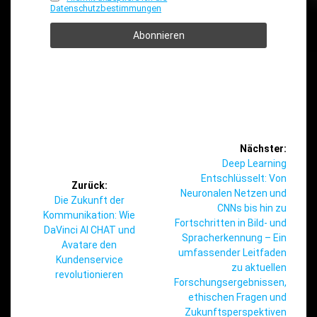
Datenschutzbestimmungen
Beitragsnavigation
Nächster:
Nächster
Deep Learning
Beitrag:
Entschlüsselt: Von
Zurück:
Neuronalen Netzen und
Vorheriger
Die Zukunft der
CNNs bis hin zu
Beitrag:
Kommunikation: Wie
Fortschritten in Bild- und
DaVinci AI CHAT und
Spracherkennung – Ein
Avatare den
umfassender Leitfaden
Kundenservice
zu aktuellen
revolutionieren
Forschungsergebnissen,
ethischen Fragen und
Zukunftsperspektiven