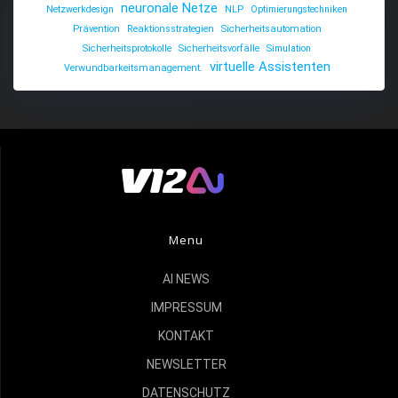
neuronale Netze
Netzwerkdesign
NLP
Optimierungstechniken
Prävention
Reaktionsstrategien
Sicherheitsautomation
Sicherheitsprotokolle
Sicherheitsvorfälle
Simulation
virtuelle Assistenten
Verwundbarkeitsmanagement.
Menu
AI NEWS
IMPRESSUM
KONTAKT
NEWSLETTER
DATENSCHUTZ