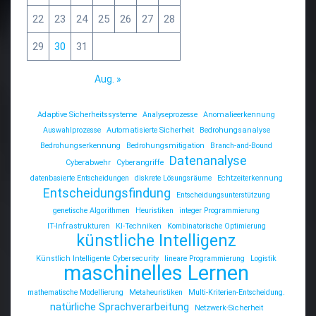
22
23
24
25
26
27
28
29
30
31
Aug. »
Adaptive Sicherheitssysteme
Analyseprozesse
Anomalieerkennung
Auswahlprozesse
Automatisierte Sicherheit
Bedrohungsanalyse
Bedrohungserkennung
Bedrohungsmitigation
Branch-and-Bound
Datenanalyse
Cyberabwehr
Cyberangriffe
datenbasierte Entscheidungen
diskrete Lösungsräume
Echtzeiterkennung
Entscheidungsfindung
Entscheidungsunterstützung
genetische Algorithmen
Heuristiken
integer Programmierung
IT-Infrastrukturen
KI-Techniken
Kombinatorische Optimierung
künstliche Intelligenz
Künstlich Intelligente Cybersecurity
lineare Programmierung
Logistik
maschinelles Lernen
mathematische Modellierung
Metaheuristiken
Multi-Kriterien-Entscheidung.
natürliche Sprachverarbeitung
Netzwerk-Sicherheit