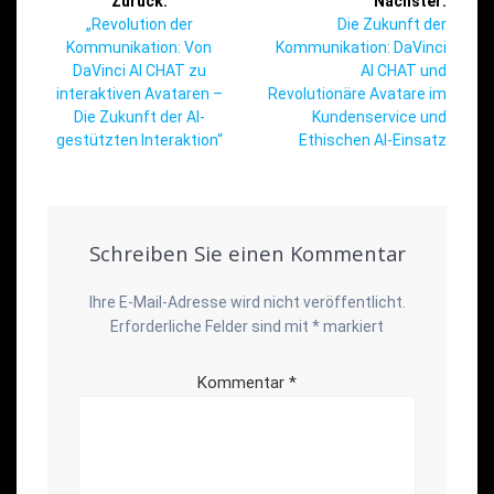
Zurück:
Nächster:
Vorheriger
Nächster
„Revolution der
Die Zukunft der
Beitrag:
Beitrag:
Kommunikation: Von
Kommunikation: DaVinci
DaVinci AI CHAT zu
AI CHAT und
interaktiven Avataren –
Revolutionäre Avatare im
Die Zukunft der AI-
Kundenservice und
gestützten Interaktion“
Ethischen AI-Einsatz
Schreiben Sie einen Kommentar
Ihre E-Mail-Adresse wird nicht veröffentlicht.
Erforderliche Felder sind mit
*
markiert
Kommentar
*