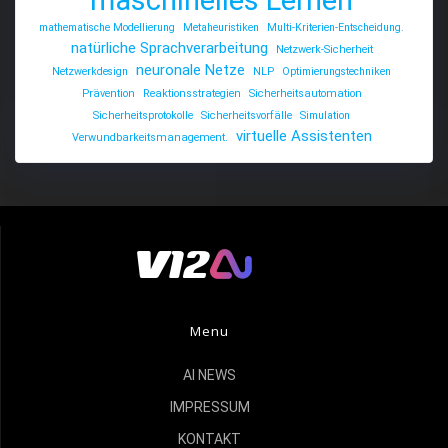
mathematische Modellierung
Metaheuristiken
Multi-Kriterien-Entscheidung.
natürliche Sprachverarbeitung
Netzwerk-Sicherheit
neuronale Netze
Netzwerkdesign
NLP
Optimierungstechniken
Prävention
Reaktionsstrategien
Sicherheitsautomation
Sicherheitsprotokolle
Sicherheitsvorfälle
Simulation
virtuelle Assistenten
Verwundbarkeitsmanagement.
Menu
AI NEWS
IMPRESSUM
KONTAKT