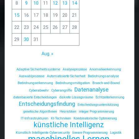
8
9
10
11
12
13
14
15
16
17
18
19
20
21
22
23
24
25
26
27
28
29
30
31
Aug. »
Adaptive Sicherheitssysteme
Analyseprozesse
Anomalieerkennung
Auswahlprozesse
Automatisierte Sicherheit
Bedrohungsanalyse
Bedrohungserkennung
Bedrohungsmitigation
Branch-and-Bound
Datenanalyse
Cyberabwehr
Cyberangriffe
datenbasierte Entscheidungen
diskrete Lösungsräume
Echtzeiterkennung
Entscheidungsfindung
Entscheidungsunterstützung
genetische Algorithmen
Heuristiken
integer Programmierung
IT-Infrastrukturen
KI-Techniken
Kombinatorische Optimierung
künstliche Intelligenz
Künstlich Intelligente Cybersecurity
lineare Programmierung
Logistik
maschinelles Lernen