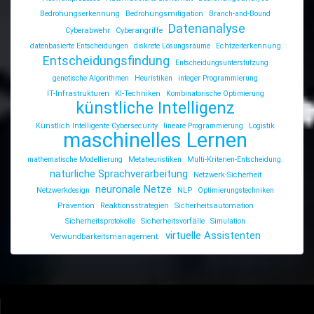
Bedrohungserkennung
Bedrohungsmitigation
Branch-and-Bound
Datenanalyse
Cyberabwehr
Cyberangriffe
datenbasierte Entscheidungen
diskrete Lösungsräume
Echtzeiterkennung
Entscheidungsfindung
Entscheidungsunterstützung
genetische Algorithmen
Heuristiken
integer Programmierung
IT-Infrastrukturen
KI-Techniken
Kombinatorische Optimierung
künstliche Intelligenz
Künstlich Intelligente Cybersecurity
lineare Programmierung
Logistik
maschinelles Lernen
mathematische Modellierung
Metaheuristiken
Multi-Kriterien-Entscheidung.
natürliche Sprachverarbeitung
Netzwerk-Sicherheit
neuronale Netze
Netzwerkdesign
NLP
Optimierungstechniken
Prävention
Reaktionsstrategien
Sicherheitsautomation
Sicherheitsprotokolle
Sicherheitsvorfälle
Simulation
virtuelle Assistenten
Verwundbarkeitsmanagement.