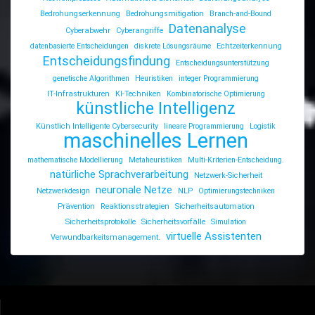
Bedrohungserkennung
Bedrohungsmitigation
Branch-and-Bound
Datenanalyse
Cyberabwehr
Cyberangriffe
datenbasierte Entscheidungen
diskrete Lösungsräume
Echtzeiterkennung
Entscheidungsfindung
Entscheidungsunterstützung
genetische Algorithmen
Heuristiken
integer Programmierung
IT-Infrastrukturen
KI-Techniken
Kombinatorische Optimierung
künstliche Intelligenz
Künstlich Intelligente Cybersecurity
lineare Programmierung
Logistik
maschinelles Lernen
mathematische Modellierung
Metaheuristiken
Multi-Kriterien-Entscheidung.
natürliche Sprachverarbeitung
Netzwerk-Sicherheit
neuronale Netze
Netzwerkdesign
NLP
Optimierungstechniken
Prävention
Reaktionsstrategien
Sicherheitsautomation
Sicherheitsprotokolle
Sicherheitsvorfälle
Simulation
virtuelle Assistenten
Verwundbarkeitsmanagement.