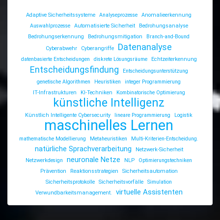
Adaptive Sicherheitssysteme
Analyseprozesse
Anomalieerkennung
Auswahlprozesse
Automatisierte Sicherheit
Bedrohungsanalyse
Bedrohungserkennung
Bedrohungsmitigation
Branch-and-Bound
Datenanalyse
Cyberabwehr
Cyberangriffe
datenbasierte Entscheidungen
diskrete Lösungsräume
Echtzeiterkennung
Entscheidungsfindung
Entscheidungsunterstützung
genetische Algorithmen
Heuristiken
integer Programmierung
IT-Infrastrukturen
KI-Techniken
Kombinatorische Optimierung
künstliche Intelligenz
Künstlich Intelligente Cybersecurity
lineare Programmierung
Logistik
maschinelles Lernen
mathematische Modellierung
Metaheuristiken
Multi-Kriterien-Entscheidung.
natürliche Sprachverarbeitung
Netzwerk-Sicherheit
neuronale Netze
Netzwerkdesign
NLP
Optimierungstechniken
Prävention
Reaktionsstrategien
Sicherheitsautomation
Sicherheitsprotokolle
Sicherheitsvorfälle
Simulation
virtuelle Assistenten
Verwundbarkeitsmanagement.