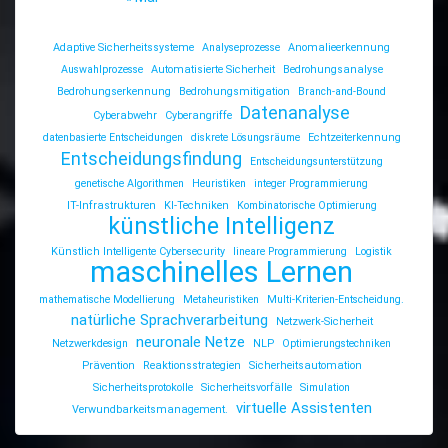
Adaptive Sicherheitssysteme
Analyseprozesse
Anomalieerkennung
Auswahlprozesse
Automatisierte Sicherheit
Bedrohungsanalyse
Bedrohungserkennung
Bedrohungsmitigation
Branch-and-Bound
Datenanalyse
Cyberabwehr
Cyberangriffe
datenbasierte Entscheidungen
diskrete Lösungsräume
Echtzeiterkennung
Entscheidungsfindung
Entscheidungsunterstützung
genetische Algorithmen
Heuristiken
integer Programmierung
IT-Infrastrukturen
KI-Techniken
Kombinatorische Optimierung
künstliche Intelligenz
Künstlich Intelligente Cybersecurity
lineare Programmierung
Logistik
maschinelles Lernen
mathematische Modellierung
Metaheuristiken
Multi-Kriterien-Entscheidung.
natürliche Sprachverarbeitung
Netzwerk-Sicherheit
neuronale Netze
Netzwerkdesign
NLP
Optimierungstechniken
Prävention
Reaktionsstrategien
Sicherheitsautomation
Sicherheitsprotokolle
Sicherheitsvorfälle
Simulation
virtuelle Assistenten
Verwundbarkeitsmanagement.