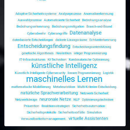
Adaptive Sicherheitssysteme
Analyseprozesse
Anomalieerkennung
Auswahlprozesse
Automatisierte Sicherheit
Bedrohungsanalyse
Bedrohungserkennung
Bedrohungsmitigation
Branch-and-Bound
Datenanalyse
Cyberabwehr
Cyberangriffe
datenbasierte Entscheidungen
diskrete Lösungsräume
Echtzeiterkennung
Entscheidungsfindung
Entscheidungsunterstützung
genetische Algorithmen
Heuristiken
integer Programmierung
IT-Infrastrukturen
KI-Techniken
Kombinatorische Optimierung
künstliche Intelligenz
Künstlich Intelligente Cybersecurity
lineare Programmierung
Logistik
maschinelles Lernen
mathematische Modellierung
Metaheuristiken
Multi-Kriterien-Entscheidung.
natürliche Sprachverarbeitung
Netzwerk-Sicherheit
neuronale Netze
Netzwerkdesign
NLP
Optimierungstechniken
Prävention
Reaktionsstrategien
Sicherheitsautomation
Sicherheitsprotokolle
Sicherheitsvorfälle
Simulation
virtuelle Assistenten
Verwundbarkeitsmanagement.