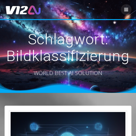
Zum
Inhalt
springen
Schlagwort:
Bildklassifizierung
WORLD BEST AI SOLUTION