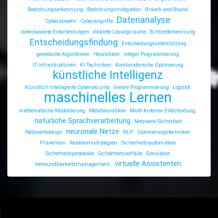
Bedrohungserkennung
Bedrohungsmitigation
Branch-and-Bound
Datenanalyse
Cyberabwehr
Cyberangriffe
datenbasierte Entscheidungen
diskrete Lösungsräume
Echtzeiterkennung
Entscheidungsfindung
Entscheidungsunterstützung
genetische Algorithmen
Heuristiken
integer Programmierung
IT-Infrastrukturen
KI-Techniken
Kombinatorische Optimierung
künstliche Intelligenz
Künstlich Intelligente Cybersecurity
lineare Programmierung
Logistik
maschinelles Lernen
mathematische Modellierung
Metaheuristiken
Multi-Kriterien-Entscheidung.
natürliche Sprachverarbeitung
Netzwerk-Sicherheit
neuronale Netze
Netzwerkdesign
NLP
Optimierungstechniken
Prävention
Reaktionsstrategien
Sicherheitsautomation
Sicherheitsprotokolle
Sicherheitsvorfälle
Simulation
virtuelle Assistenten
Verwundbarkeitsmanagement.