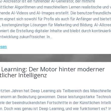
I-Allcreator ist ein führender AI-Generator, der mithilfe
ittlicher Algorithmen und maschinellem Lernen realistische und v
hende AI-Videos und AI-Images erstellt. Die benutzerfreundlich
m eignet sich sowohl für Profis als auch für Anfänger und biete
, kostengünstige Lösungen für Marketing und Bildung. AI-Allcre
oniert die Erstellung digitaler Inhalte und bleibt durch kontinuierl
ntwicklung zukunftssicher. In…
esen
 Learning: Der Motor hinter moderner
licher Intelligenz
etzten Jahren hat Deep Learning als Teilbereich des Maschinell
 enorm an Bedeutung gewonnen. Diese leistungsstarke Technol
iele der beeindruckendsten Fortschritte in der Künstlichen Intell
an. Doch was genau ist Deep Learning, und wie funktioniert es? I