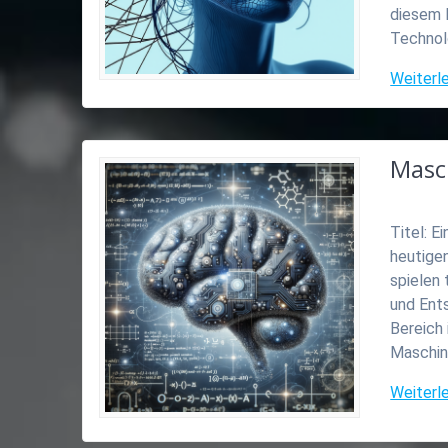
diesem B
Technol
Weiterl
Masc
Titel: E
heutigen
spielen 
und Ent
Bereich 
Maschin
Weiterl