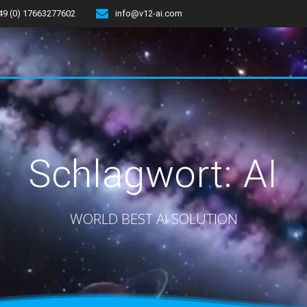
49 (0) 17663277602
info@v12-ai.com
Schlagwort:
AI
WORLD BEST AI SOLUTION