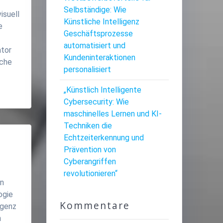
Selbständige: Wie
isuell
Künstliche Intelligenz
e
Geschäftsprozesse
t
automatisiert und
ator
Kundeninteraktionen
iche
personalisiert
„Künstlich Intelligente
Cybersecurity: Wie
maschinelles Lernen und KI-
Techniken die
Echtzeiterkennung und
Prävention von
Cyberangriffen
revolutionieren“
en
ogie
Kommentare
igenz
n