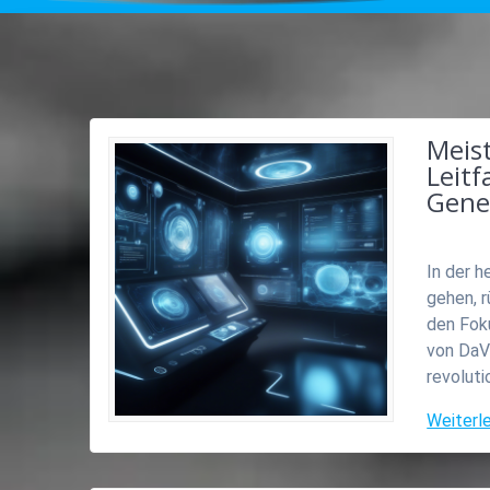
Meist
Leit
Gene
In der h
gehen, r
den Foku
von DaV
revoluti
Weiterl