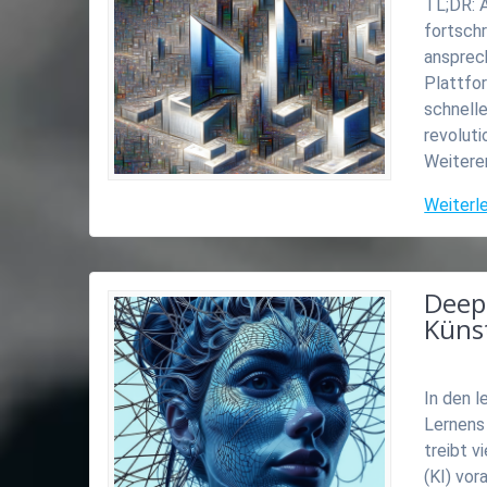
TL;DR: A
fortschr
ansprec
Plattfor
schnelle
revoluti
Weitere
Weiterl
Deep
Künst
In den l
Lernens
treibt v
(KI) vor