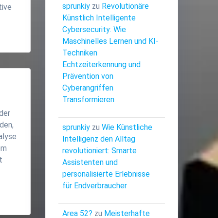
sprunkiy
zu
Revolutionäre
tive
Künstlich Intelligente
Cybersecurity: Wie
Maschinelles Lernen und KI-
Techniken
Echtzeiterkennung und
Prävention von
Cyberangriffen
Transformieren
 der
rden,
sprunkiy
zu
Wie Künstliche
alyse
Intelligenz den Alltag
em
revolutioniert: Smarte
t
Assistenten und
personalisierte Erlebnisse
für Endverbraucher
Area 52?
zu
Meisterhafte