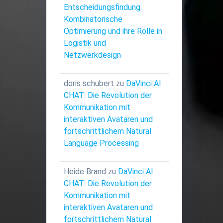
Entscheidungsfindung:
Kombinatorische
Optimierung und ihre Rolle in
Logistik und
Netzwerkdesign
doris schubert
zu
DaVinci AI
CHAT: Die Revolution der
Kommunikation mit
interaktiven Avataren und
fortschrittlichem Natural
Language Processing
Heide Brand
zu
DaVinci AI
CHAT: Die Revolution der
Kommunikation mit
interaktiven Avataren und
fortschrittlichem Natural