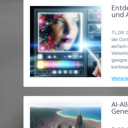
Entde
und A
TL;DR: D
der Con
einfach 
Vielseit
geeigne
kontinui
Weiterl
AI-Al
Gener