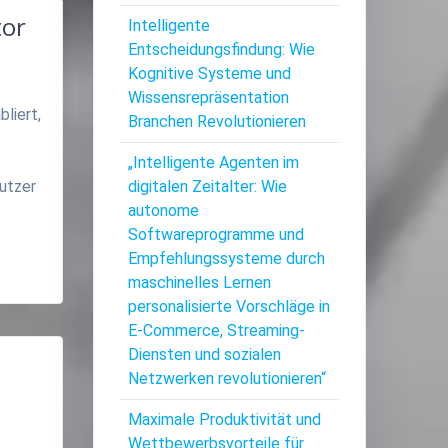
tor
Intelligente
Entscheidungsfindung: Wie
Kognitive Systeme und
Wissensrepräsentation
bliert,
Branchen Revolutionieren
„Intelligente Agenten im
Nutzer
digitalen Zeitalter: Wie
autonome
Softwareprogramme und
Empfehlungssysteme durch
maschinelles Lernen
personalisierte Vorschläge in
E-Commerce, Streaming-
Diensten und sozialen
Netzwerken revolutionieren“
Maximale Produktivität und
Wettbewerbsvorteile für