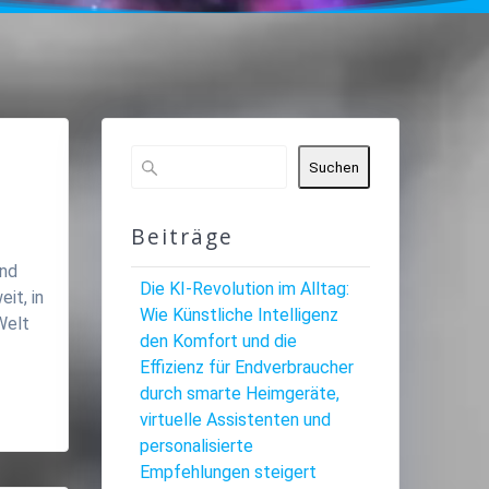
Suchen
Beiträge
and
Die KI-Revolution im Alltag:
it, in
Wie Künstliche Intelligenz
Welt
den Komfort und die
Effizienz für Endverbraucher
durch smarte Heimgeräte,
virtuelle Assistenten und
personalisierte
Empfehlungen steigert