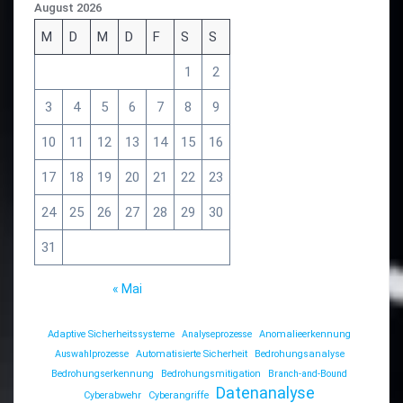
August 2026
M
D
M
D
F
S
S
1
2
3
4
5
6
7
8
9
10
11
12
13
14
15
16
17
18
19
20
21
22
23
24
25
26
27
28
29
30
31
« Mai
Adaptive Sicherheitssysteme
Analyseprozesse
Anomalieerkennung
Auswahlprozesse
Automatisierte Sicherheit
Bedrohungsanalyse
Bedrohungserkennung
Bedrohungsmitigation
Branch-and-Bound
Datenanalyse
Cyberabwehr
Cyberangriffe