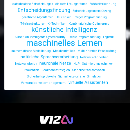
datenbasierte Entscheidungen
diskrete Lösungsräume
Echtzeiterkennung
Entscheidungsfindung
Entscheidungsunterstützung
genetische Algorithmen
Heuristiken
integer Programmierung
IT-Infrastrukturen
KI-Techniken
Kombinatorische Optimierung
künstliche Intelligenz
Künstlich Intelligente Cybersecurity
lineare Programmierung
Logistik
maschinelles Lernen
mathematische Modellierung
Metaheuristiken
Multi-Kriterien-Entscheidung.
natürliche Sprachverarbeitung
Netzwerk-Sicherheit
neuronale Netze
Netzwerkdesign
NLP
Optimierungstechniken
Prävention
Reaktionsstrategien
Sicherheitsautomation
Sicherheitsprotokolle
Sicherheitsvorfälle
Simulation
virtuelle Assistenten
Verwundbarkeitsmanagement.