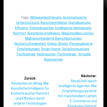
Tags:
Alltagserleichterung
,
Automatisierte
Unterstützung
,
Benutzererlebnis
,
Digitalisierung
,
Effizienz
,
Endverbraucher
,
Intelligente Heimgeräte
,
Komfort
,
Künstliche Intelligenz
,
Maschinelles Lernen
,
Maßgeschneiderte Dienstleistungen
,
Nutzerzufriedenheit
,
Online-Shops
,
Personalisierte
Empfehlungen
,
Smart Home
,
Sprachsteuerung
,
Technologie
,
Verbraucher-Technologie.
,
Virtuelle
Assistenten
Beitragsnavigation
Nächster:
Zurück:
Nächster
Revolution durch
Vorheriger
Revolution im Alltag: Wie
Beitrag:
Intelligente Agenten: Wie
Beitrag:
Künstliche Intelligenz für
Empfehlungssysteme
Endverbraucher Komfort
mit maschinellem Lernen
und Effizienz durch
E-Commerce und
smarte Technologien
Streaming-Dienste