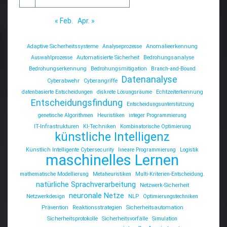
« Feb.
Apr. »
Adaptive Sicherheitssysteme
Analyseprozesse
Anomalieerkennung
Auswahlprozesse
Automatisierte Sicherheit
Bedrohungsanalyse
Bedrohungserkennung
Bedrohungsmitigation
Branch-and-Bound
Datenanalyse
Cyberabwehr
Cyberangriffe
datenbasierte Entscheidungen
diskrete Lösungsräume
Echtzeiterkennung
Entscheidungsfindung
Entscheidungsunterstützung
genetische Algorithmen
Heuristiken
integer Programmierung
IT-Infrastrukturen
KI-Techniken
Kombinatorische Optimierung
künstliche Intelligenz
Künstlich Intelligente Cybersecurity
lineare Programmierung
Logistik
maschinelles Lernen
mathematische Modellierung
Metaheuristiken
Multi-Kriterien-Entscheidung.
natürliche Sprachverarbeitung
Netzwerk-Sicherheit
neuronale Netze
Netzwerkdesign
NLP
Optimierungstechniken
Prävention
Reaktionsstrategien
Sicherheitsautomation
Sicherheitsprotokolle
Sicherheitsvorfälle
Simulation